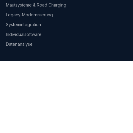
Mautsysteme & Road Charging
Legacy-Modernisierung
Systemintegration
Individualsoftware
Datenanalyse
Branchen
Maut & Straßeninfrastruktur
Telekom & Medien
Flottenmanagement
Einzelhandel & Vertrieb
DNA Solutions