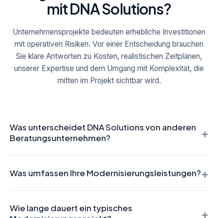
mit DNA Solutions?
Unternehmensprojekte bedeuten erhebliche Investitionen
mit operativen Risiken. Vor einer Entscheidung brauchen
Sie klare Antworten zu Kosten, realistischen Zeitplänen,
unserer Expertise und dem Umgang mit Komplexität, die
mitten im Projekt sichtbar wird.
Was unterscheidet DNA Solutions von anderen
+
Beratungsunternehmen?
DNA Solutions wurde von Oracle-Veteranen gegründet, die
+
Legacy-Systeme für führende europäische Betreiber
Was umfassen Ihre Modernisierungsleistungen?
betreut haben. Wir wissen aus dem Produktivbetrieb, wo
Unternehmenssoftware bricht. Wir kommunizieren offen,
Unsere Leistungen umfassen KI und Machine Learning für
wenn Komplexität sichtbar wird, und übergeben das
Wie lange dauert ein typisches
Prozessautomatisierung und Predictive Analytics, Cloud-
+