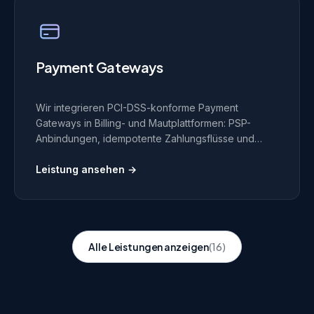
Payment Gateways
Wir integrieren PCI-DSS-konforme Payment
Gateways in Billing- und Mautplattformen: PSP-
Anbindungen, idempotente Zahlungsflüsse und
automatisierte Abstimmung gegen das Hauptbuch.
Captures, Refunds, Chargebacks und Settlement-
Leistung ansehen →
Dateien werden als vollwertige Ereignisse
behandelt, damit der Monatsabschluss auf
stimmigen Zahlen steht.
Alle Leistungen anzeigen
(16)