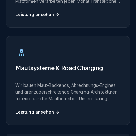
Plattformen verarbeiten jeden Monat Transaktionen
in dreistelliger Millionenhöhe, mit vollständiger
Revenue Assurance und Konformität mit
Leistung ansehen →
europäischen Vorgaben.
Mautsysteme & Road Charging
Wir bauen Maut-Backends, Abrechnungs-Engines
und grenzüberschreitende Charging-Architekturen
für europäische Mautbetreiber. Unsere Rating-
Pipelines sind auf hohe Volumen von GPS-
Ereignissen ausgelegt.
Leistung ansehen →