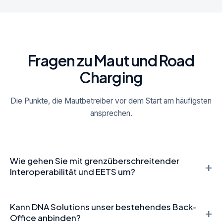
Fragen zu Maut und Road
Charging
Die Punkte, die Mautbetreiber vor dem Start am häufigsten
ansprechen.
Wie gehen Sie mit grenzüberschreitender
+
Interoperabilität und EETS um?
Dieselbe Fahrt kann von Land zu Land anderen Steuer-,
Kann DNA Solutions unser bestehendes Back-
Settlement- und Interoperabilitätsregeln unterliegen. Wir
+
Office anbinden?
behandeln diese Regeln als zeitfensterbasierte